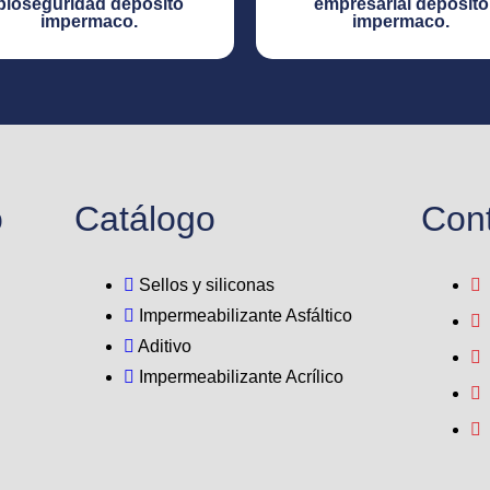
bioseguridad depósito
empresarial depósito
impermaco.​
impermaco.​
o
Catálogo
Con
Sellos y siliconas
Impermeabilizante Asfáltico
Aditivo
Impermeabilizante Acrílico