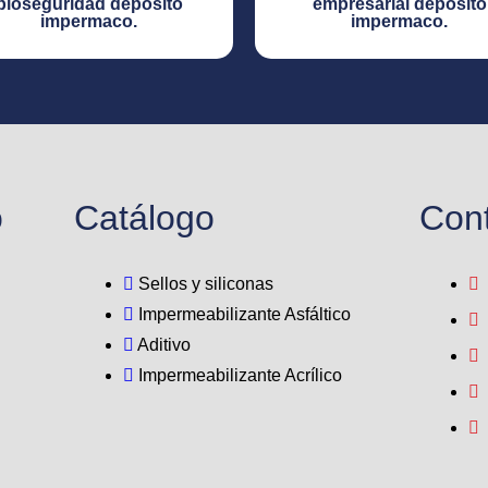
bioseguridad depósito
empresarial depósito
impermaco.​
impermaco.​
o
Catálogo
Con
Sellos y siliconas
Impermeabilizante Asfáltico
Aditivo
Impermeabilizante Acrílico